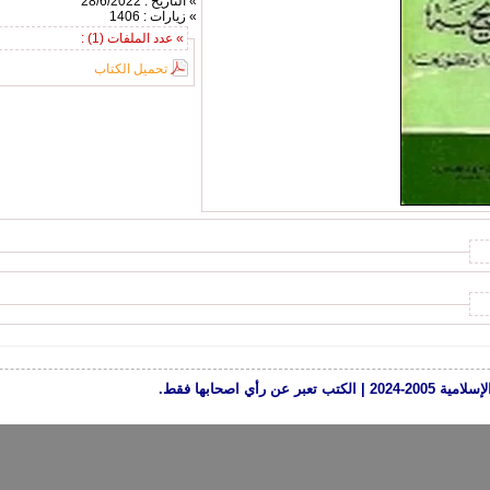
» التاريخ : 28/6/2022
» زيارات : 1406
» عدد الملفات (1) :
تحميل الكتاب
رأي اصحابها فقط.