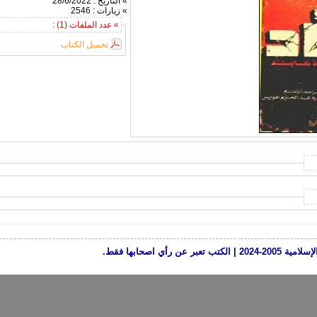
» التاريخ : 28/6/2022
» زيارات : 2546
» عدد الملفات (1) :
تحميل الكتاب
رأي اصحابها فقط.