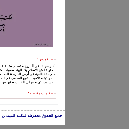
» الفهرس :
أكبر مجاهد في التاريخ # تقديم # ثناء ع
المئوية لفتح الإسلام بلاد الهند # مولد
الصولتية # تلاميذ الشيخ القدامى في ال
القسيس كي # مؤلف الكتاب # فهرس كتاب 
» كلمات مفتاحية :
جميع الحقوق محفوظة لمكتبة المهتدين الإسلامية 2005-2024 | الكتب تعبر عن 