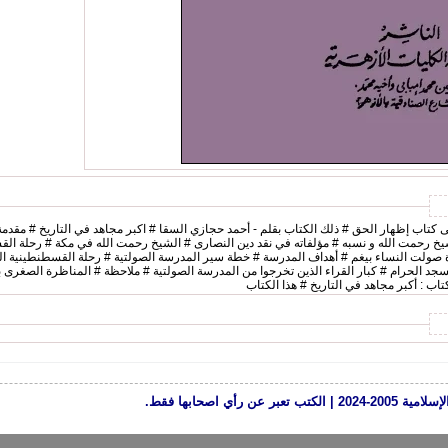
لى كتاب إظهار الحق # ذلك الكتاب بقلم - أحمد حجازي السقا # اكبر مجاهد في التاريخ # مقدمة
 الشيخ رحمت الله و نسبه # مؤلفاته في نقد دين النصارى # الشيخ رحمت الله في مكة # رحلة ال
مدرسة نظامية في أرض الحرم # السيدة صولت النساء بيغم # أهداف المدرسة # خطة سير المدرسة الصولتية # رحلة القسطنطي
مسجد الحرام # كبار القراء الذين تخرجوا من المدرسة الصولتية # ملاحظة # المناظرة الصغرى 
: أكبر مجاهد في التاريخ # هذا الكتاب
رأي اصحابها فقط.