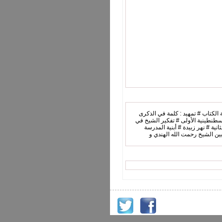
 الكتاب # تمهيد : كلمة في الذكرى
قسطنطينية الأولى # تفكير الشيخ في
نية الثانية # نهر زبيدة # أبنية المدرسة
بين الشيخ رحمت الله الهندي و