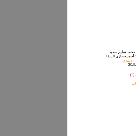
 محمد سليم سعيد
: أحمد حجازي السقا
:
الإسلام
 :
اب