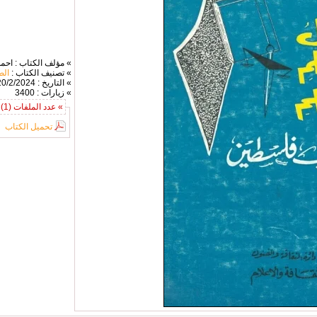
» مؤلف الكتاب : احم
» تصنيف الكتاب :
الص
» التاريخ : 20/2/2024
» زيارات : 3400
» عدد الملفات (1) :
تحميل الكتاب