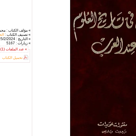
» مؤلف الكتاب : محم
» تصنيف الكتاب :
الح
» التاريخ : 25/2/2024
» زيارات : 5167
» عدد الملفات (1) :
تحميل الكتاب