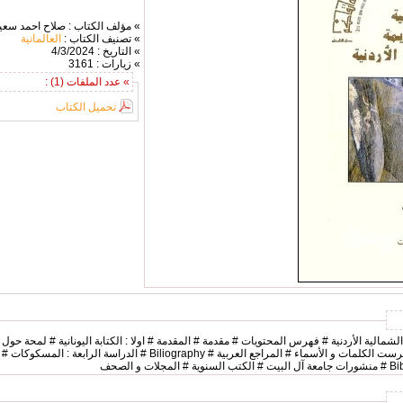
» مؤلف الكتاب : صلاح احمد سعي
» تصنيف الكتاب :
العالمانية
» التاريخ : 4/3/2024
» زيارات : 3161
» عدد الملفات (1) :
تحميل الكتاب
الشمالية الأردنية # فهرس المحتويات # مقدمة # المقدمة # اولا : الكتابة اليونانية # لمحة حول هذ
ثالثا : النقوش الصفوية # الكشافات - فهرست الكلمات و الأسماء # المراجع العربي