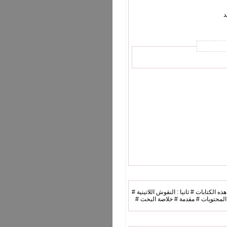
د
ه الكتابات # ثانيا : النقوش اللاتينية #
ة # Biliography # الدراسة الرابعة : المسكوكات # المحتويات # مقدمة # خلاصة البحث #