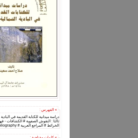
» الفهرس :
دراسة ميدانية للكتابة القديمة في البادية 
الخرائط # المراجع العربية # Bibliography # منشورات جامعة آل البيت # الكتب السنوية # المجلات و الصحف
» كلمات مفتاحية :