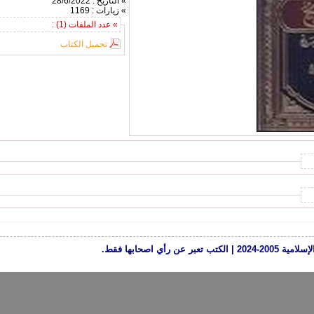
» التاريخ : 28/6/2022
» زيارات : 1169
» عدد الملفات (1) :
تحميل الكتاب
رأي اصحابها فقط.