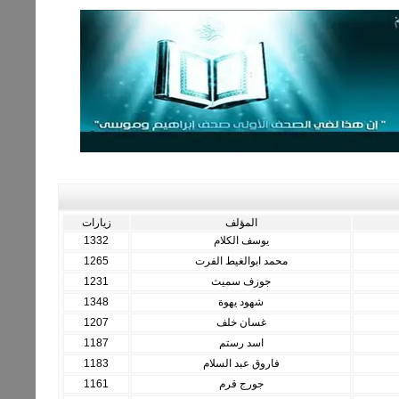
المؤلف
زيارات
يوسف الكلام
1332
محمد ابوالغيط الفرت
1265
جوزف سميث
1231
شهود يهوة
1348
غسان خلف
1207
اسد رستم
1187
فاروق عبد السلام
1183
جورج قرم
1161